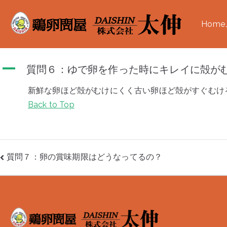
内
容
Home
大阪
信用ある養
を
ス
キ
A
質問６：ゆで卵を作った時にキレイに殻が
ッ
新鮮な卵ほど殻がむけにくく古い卵ほど殻がすぐむけ
プ
Back to Top
投
質問７：卵の賞味期限はどうなってるの？
稿
ナ
ビ
ゲ
ー
シ
ョ