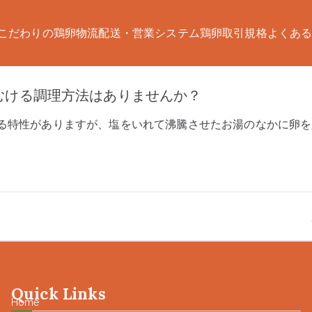
こだわりの鶏卵
物流配送・営業システム
鶏卵取引規格
よくあ
の業務用鶏卵卸業│株式
鶏場と信頼ある関係。こだわりの安心卵をお届けします。
むける調理方法はありませんか？
る特性がありますが、塩をいれて沸騰させたお湯のなかに卵を
Quick Links
Home