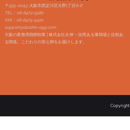
ン
〒555-0043 大阪市西淀川区大野1丁目6-6
TEL：06-6472-5580
FAX：06-6475-5420
support@daishin-egg.com
大阪の業務用鶏卵卸業│株式会社太伸 – 信用ある養鶏場と信頼あ
る関係。こだわりの安心卵をお届けします。
Copyrigh