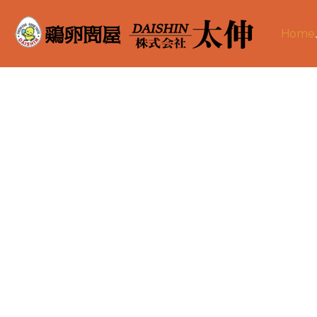
Home
大阪
信用ある養