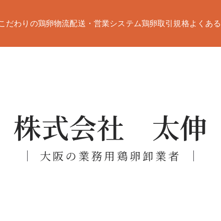
こだわりの鶏卵
物流配送・営業システム
鶏卵取引規格
よくあ
の業務用鶏卵卸業│株式
鶏場と信頼ある関係。こだわりの安心卵をお届けします。
株式会社 太伸
大阪の業務用鶏卵卸業者